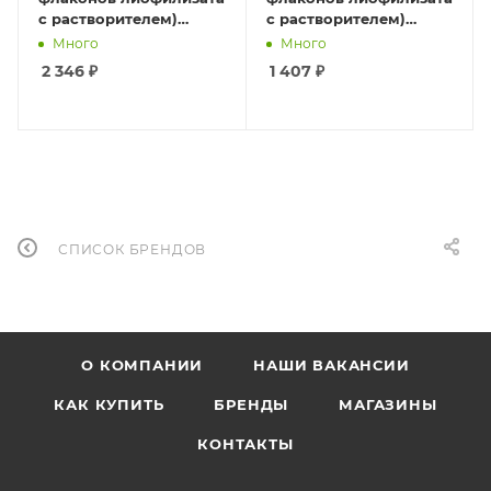
с растворителем)
с растворителем)
годен до 09.26.
годен до 09.26
Много
Много
2 346
₽
1 407
₽
СПИСОК БРЕНДОВ
О КОМПАНИИ
НАШИ ВАКАНСИИ
КАК КУПИТЬ
БРЕНДЫ
МАГАЗИНЫ
КОНТАКТЫ