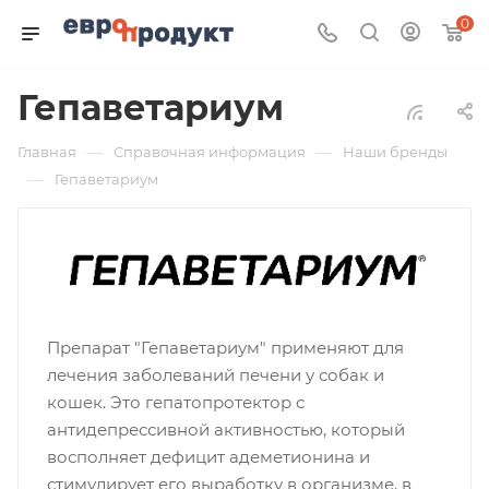
0
Гепаветариум
—
—
Главная
Справочная информация
Наши бренды
—
Гепаветариум
Препарат "Гепаветариум" применяют для
лечения заболеваний печени у собак и
кошек. Это гепатопротектор с
антидепрессивной активностью, который
восполняет дефицит адеметионина и
стимулирует его выработку в организме, в