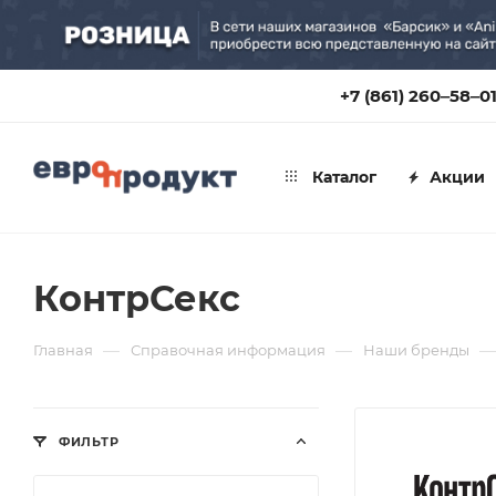
+7 (861) 260‒58‒0
Каталог
Акции
КонтрСекс
—
—
—
Главная
Справочная информация
Наши бренды
ФИЛЬТР