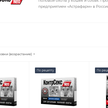
половой охоты у кошек и собак. Пр
предприятием «Астрафарм» в Росси
овки (возрастание)
По рецепту
По рец