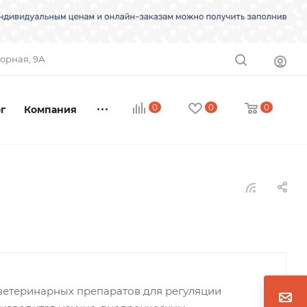
торная, 9А
0
0
0
г
Компания
ветеринарных препаратов для регуляции