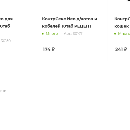
ео для
КонтрСекс Nео д/котов и
КонтрС
10таб
кобелей 10таб РЕЦЕПТ
кошек 
Арт.: 30167
Много
Мног
: 30150
174
₽
241
₽
ДОВ