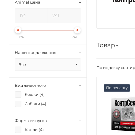
Animal цена
174
241
Товары
Наши предложения
Все
По индексу сортир
Вид животного
По рецепту
Кошки (
4
)
Собаки (
4
)
Форма выпуска
Капли (
4
)