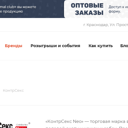
1
г. Краснодар, ​Ул. Прос
Бренды
Розыгрыши и события
Как купить
Бло
КонтрСекс
«КонтрСекс Neo» — торговая марка 