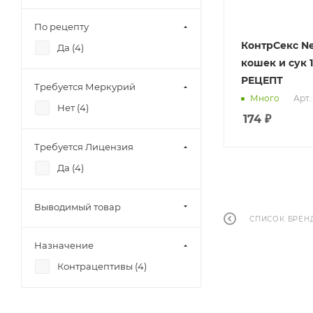
По рецепту
КонтрСекс N
Да (
4
)
кошек и сук 
РЕЦЕПТ
Требуется Меркурий
Арт.
Много
Нет (
4
)
174
₽
Требуется Лицензия
Да (
4
)
Выводимый товар
СПИСОК БРЕН
Назначение
Контрацептивы (
4
)