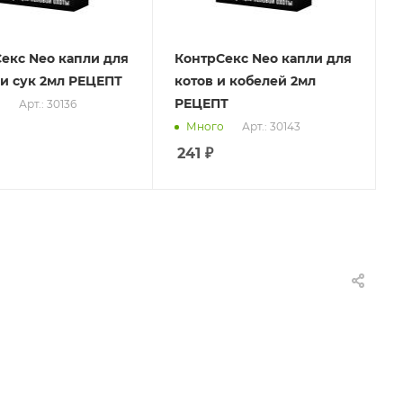
екс Nео капли для
КонтрСекс Nео капли для
и сук 2мл РЕЦЕПТ
котов и кобелей 2мл
РЕЦЕПТ
Арт.: 30136
о
Арт.: 30143
Много
241
₽