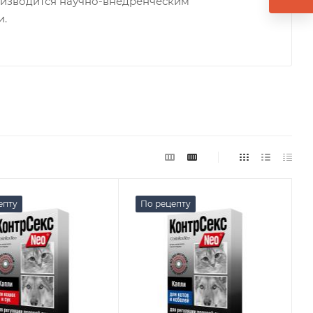
оизводится научно-внедренческим
и.
епту
По рецепту