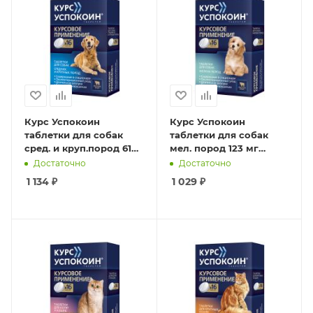
Курс Успокоин
Курс Успокоин
таблетки для собак
таблетки для собак
сред. и круп.пород 612
мел. пород 123 мг
мг (16таб)
(16таб)
Достаточно
Достаточно
1 134
₽
1 029
₽