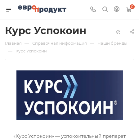
0
Курс Успокоин
—
—
Главная
Справочная информация
Наши бренды
—
Курс Успокоин
«Курс Успокоин» — успокоительный препарат