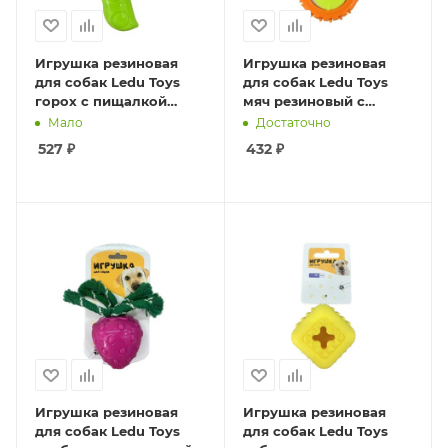
Игрушка резиновая
Игрушка резиновая
для собак Ledu Toys
для собак Ledu Toys
горох с пищалкой
мяч резиновый с
20,5x11x4,2
теннисным мячом
Мало
Достаточно
внутри 8,5x8,5x5,1
527
₽
432
₽
Игрушка резиновая
Игрушка резиновая
для собак Ledu Toys
для собак Ledu Toys