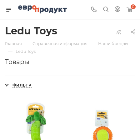
0
Ledu Toys
—
—
Главная
Справочная информация
Наши бренды
—
Ledu Toys
Товары
ФИЛЬТР