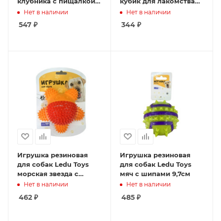
клубника с пищалкой
кубик для лакомства
15x8x8
7см
Нет в наличии
Нет в наличии
547
₽
344
₽
Игрушка резиновая
Игрушка резиновая
для собак Ledu Toys
для собак Ledu Toys
морская звезда с
мяч с шипами 9,7см
пищалкой 13,3x12,7x5,8
Нет в наличии
Нет в наличии
462
₽
485
₽