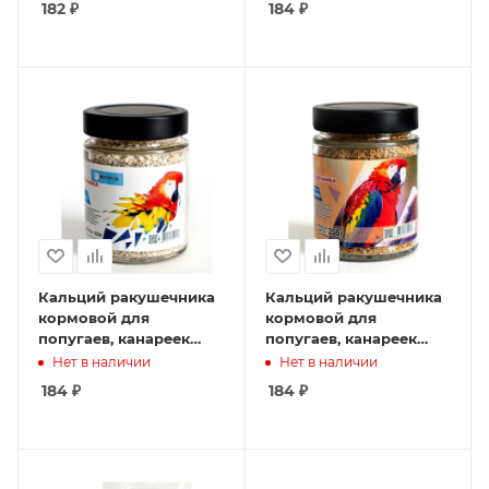
182
₽
184
₽
Кальций ракушечника
Кальций ракушечника
кормовой для
кормовой для
попугаев, канареек
попугаев, канареек
(белый) 250гр банка
(желтый) 250гр банка
Нет в наличии
Нет в наличии
1*15
1*15
184
₽
184
₽