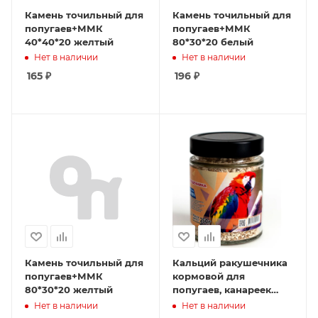
Камень точильный для
Камень точильный для
попугаев+ММК
попугаев+ММК
40*40*20 желтый
80*30*20 белый
Нет в наличии
Нет в наличии
165
₽
196
₽
Камень точильный для
Кальций ракушечника
попугаев+ММК
кормовой для
80*30*20 желтый
попугаев, канареек
(смесь) 250гр банка
Нет в наличии
Нет в наличии
1*15