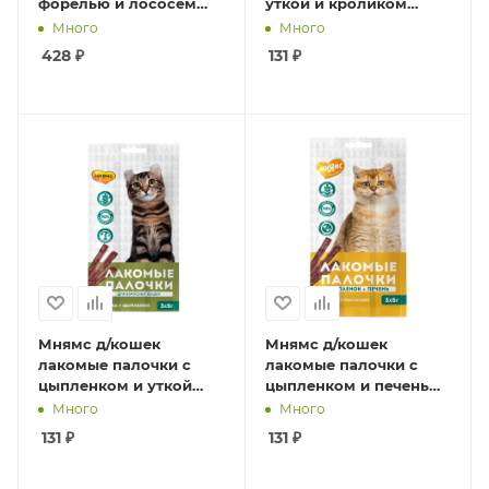
форелью и лососем
уткой и кроликом
10шт*5 гр
3шт*5 г
Много
Много
428
₽
131
₽
Мнямс д/кошек
Мнямс д/кошек
лакомые палочки с
лакомые палочки с
цыпленком и уткой
цыпленком и печенью
3шт*5 гр
3шт*5 гр
Много
Много
131
₽
131
₽