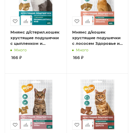
Мнямс д/стерил.кошек
Мнямс д/кошек
хрустящие подушечки
хрустящие подушечки
с цыпленком и
с лососем Здоровье и
клюквой
красота 60 гр
Много
Много
Профилактика МКБ 60
166
₽
166
₽
гр