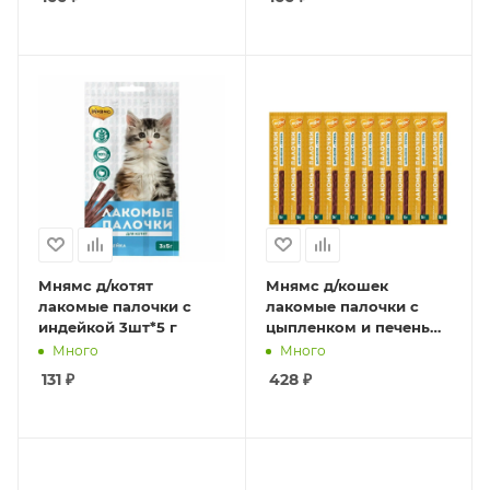
Мнямс д/котят
Мнямс д/кошек
лакомые палочки с
лакомые палочки с
индейкой 3шт*5 г
цыпленком и печенью
10шт*5 гр
Много
Много
131
₽
428
₽