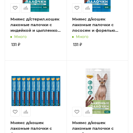
Мнямс д/стерил.кошек
Мнямс д/кошек
лакомые палочки с
лакомые палочки с
индейкой и цыпленком
лососем и форелью
3шт*5 гр
3*5 гр
Много
Много
131
₽
131
₽
Мнямс д/кошек
Мнямс д/кошек
лакомые палочки с
лакомые палочки с