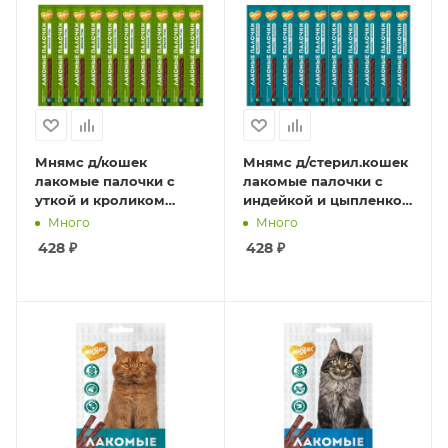
Мнямс д/кошек
Мнямс д/стерил.кошек
лакомые палочки с
лакомые палочки с
уткой и кроликом
индейкой и цыпленком
10шт*5 г
10шт*5 гр
Много
Много
428
₽
428
₽