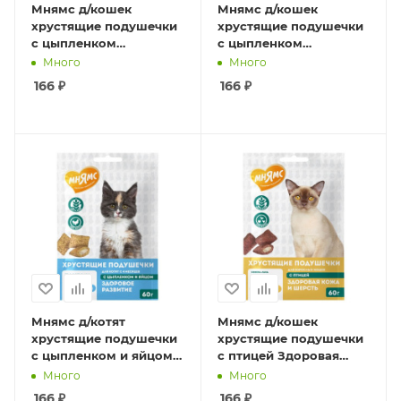
Мнямс д/кошек
Мнямс д/кошек
хрустящие подушечки
хрустящие подушечки
с цыпленком
с цыпленком
Здоровые зубы 60 гр
Выведение шерсти 60
Много
Много
гр
166
₽
166
₽
Мнямс д/котят
Мнямс д/кошек
хрустящие подушечки
хрустящие подушечки
с цыпленком и яйцом
с птицей Здоровая
Здоровый котенок 60
кожа и шерсть 60 гр
Много
Много
гр
166
₽
166
₽