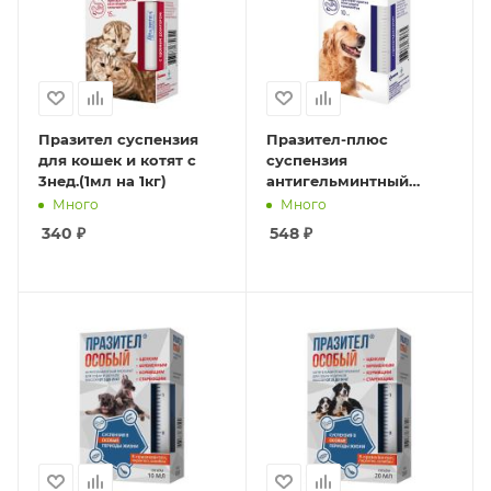
Празител суспензия
Празител-плюс
для кошек и котят с
суспензия
3нед.(1мл на 1кг)
антигельминтный
препарат для собак
Много
Много
средних и крупных
340
₽
548
₽
пород10мл(1мл на 10кг)