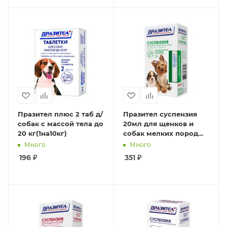
Празител плюс 2 таб д/
Празител суспензия
собак с массой тела до
20мл для щенков и
20 кг(1на10кг)
собак мелких пород
(1мл на 1кг)
Много
Много
196
₽
351
₽