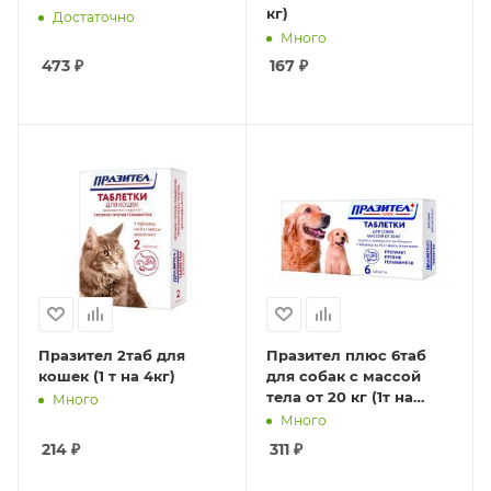
кг)
Достаточно
Много
473
₽
167
₽
Празител 2таб для
Празител плюс 6таб
кошек (1 т на 4кг)
для собак с массой
тела от 20 кг (1т на
Много
10кг)
Много
214
₽
311
₽