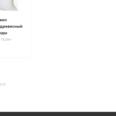
reen
 древесный
оды
: ТБ08Н
ДОВ