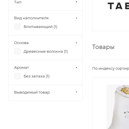
Тип
Вид наполнителя
Впитывающий (
1
)
Основа
Товары
Древесные волокна (
1
)
Аромат
По индексу сортир
Без запаха (
1
)
Выводимый товар