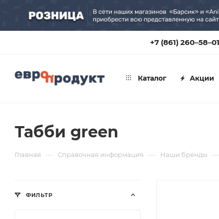
+7 (861) 260‒58‒0
Каталог
Акции
Табби green
—
—
—
Главная
Справочная информация
Наши бренды
ФИЛЬТР