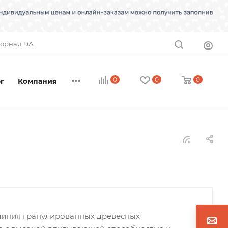
торная, 9А
0
0
0
г
Компания
 линия гранулированных древесных