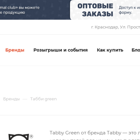
1
г. Краснодар, ​Ул. Прос
Бренды
Розыгрыши и события
Как купить
Бло
—
Бренды
Табби green
Tabby Green от бренда Tabby — это