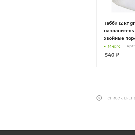
Табби 12 кг g
наполнитель
хвойные пор
Арт.
Много
540
₽
СПИСОК БРЕН