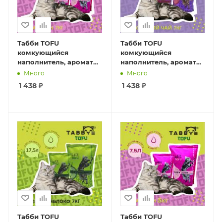
Табби TOFU
Табби TOFU
комкующийся
комкующийся
наполнитель, аромат
наполнитель, аромат
"Жасмин", 7кг / 17,5л
"Японский чай", 7кг /
Много
Много
(1*2шт)
17,5л (1*2шт)
1 438
₽
1 438
₽
Табби TOFU
Табби TOFU