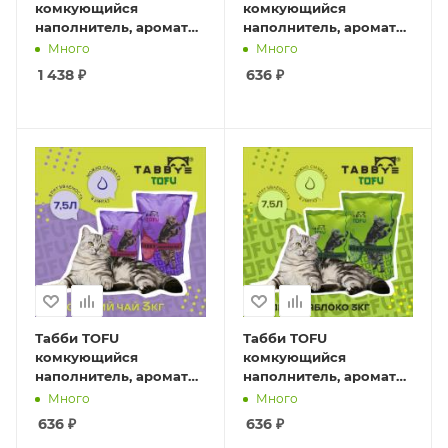
комкующийся
комкующийся
наполнитель, аромат
наполнитель, аромат
"Зеленое яблоко", 7кг /
"Жасмин", 3кг /7,5л
Много
Много
17,5л (1*2шт)
(1*6шт)
1 438
₽
636
₽
Табби TOFU
Табби TOFU
комкующийся
комкующийся
наполнитель, аромат
наполнитель, аромат
"Японский чай",
"Зеленое яблоко",
Много
Много
3кг/7,5л (1*6шт)
3кг/7,5л (1*6шт)
636
₽
636
₽