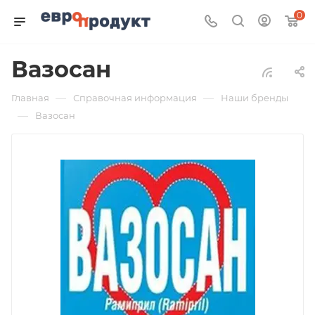
0
Вазосан
—
—
Главная
Справочная информация
Наши бренды
—
Вазосан