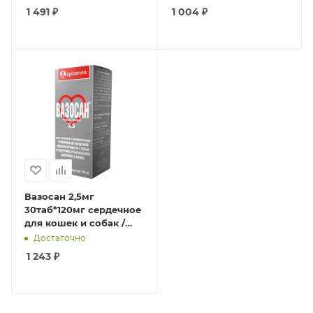
1 491
₽
1 004
₽
Вазосан 2,5мг
30таб*120мг сердечное
для кошек и собак /
годен до 10.26.
Достаточно
1 243
₽