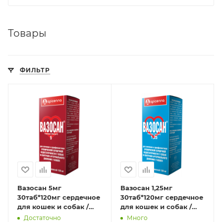
Товары
ФИЛЬТР
Вазосан 5мг
Вазосан 1,25мг
30таб*120мг сердечное
30таб*120мг сердечное
для кошек и собак /
для кошек и собак /
годен до 10.26.
годен до 10.26.
Достаточно
Много