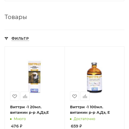
Товары
ФИЛЬТР
Виттри -1 20мл.
Виттри -1 100мл.
витамин р-р А,Дз,Е
витамин р-р А,Дз, Е
Много
Достаточно
476
₽
659
₽