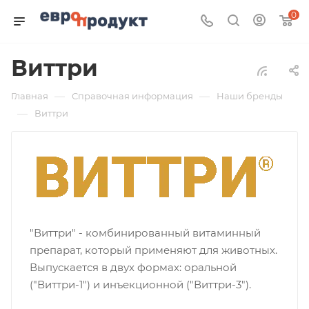
0
Виттри
—
—
Главная
Справочная информация
Наши бренды
—
Виттри
"Виттри" - комбинированный витаминный
препарат, который применяют для животных.
Выпускается в двух формах: оральной
("Виттри-1") и инъекционной ("Виттри-3").