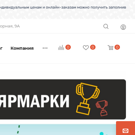
торная, 9А
0
0
0
г
Компания