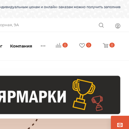
торная, 9А
0
0
0
г
Компания