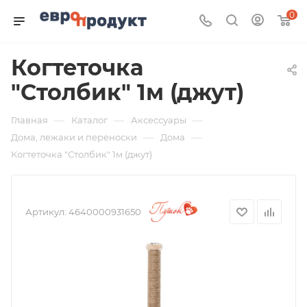
0
Когтеточка
"Столбик" 1м (джут)
—
—
—
Главная
Каталог
Аксессуары
—
—
Дома, лежаки и переноски
Дома
Когтеточка "Столбик" 1м (джут)
Артикул:
4640000931650