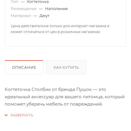
Тип
—
Когтеточка
Размещение
—
Напольные
Материал
—
Джут
Цена действительна только для интернет-магазина и
может отличаться от цен в розничных магазинах
ОПИСАНИЕ
КАК КУПИТЬ
Когтеточка Столбик от бренда Пушок — это
идеальный аксессуар для вашего питомца, который
поможет уберечь мебель от повреждений.
Выполненная в форме столбика с обмоткой из
прочного джута, она позволяет кошкам точить когти