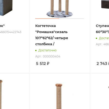
ик"
Когтеточка
Ступен
"Ромашка"сизаль
60*30*
 4660154422743
107*62*62/ четыре
Доста
столбика /
Арт.: 46
Достаточно
Арт.: 000000404
5 512
₽
2 743