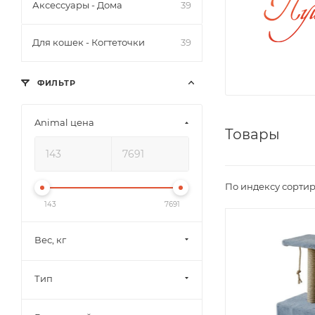
Аксессуары - Дома
39
Для кошек - Когтеточки
39
ФИЛЬТР
Animal цена
Товары
По индексу сортир
143
7691
Вес, кг
Тип