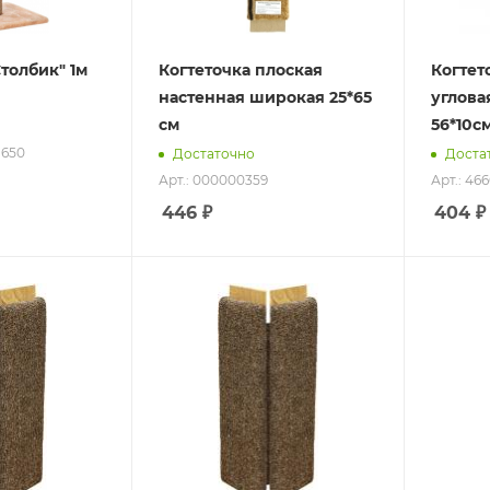
Столбик" 1м
Когтеточка плоская
Когтет
настенная широкая 25*65
углова
см
56*10см
1650
Достаточно
Доста
Арт.: 000000359
Арт.: 46
446
₽
404
₽