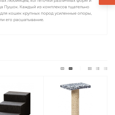
тых любимцев, когтеточки различных форм и
да Пушок. Каждый из комплексов тщательно
й для кошек крупных пород усиленные опоры,
ли его расшатывание.