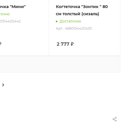
очка "Мини"
Когтеточка "Зонтик " 80
см толстый (сизаль)
точно
60154420442
Достаточно
Арт.: 4660154420435
₽
2 777
₽