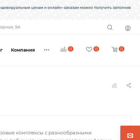
торная, 9А
0
0
0
г
Компания
ровые комплексы с разнообразными