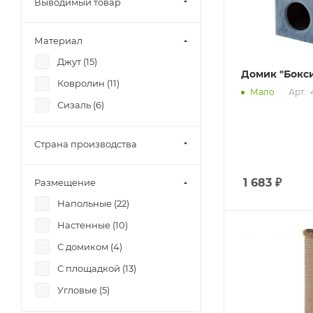
Выводимый товар
Материал
Джут (
15
)
Домик "Бокс
Ковролин (
11
)
Арт.:
Мало
Сизаль (
6
)
Страна производства
1 683
₽
Размещение
Напольные (
22
)
Настенные (
10
)
С домиком (
4
)
С площадкой (
13
)
Угловые (
5
)