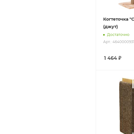
Когтеточка "
(джут)
Достаточно
Арт.: 464000093
1 464
₽