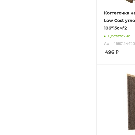
Когтеточка н
Low Cost угл
106*15см*2
Достаточно
Арт.: 466015442
496
₽