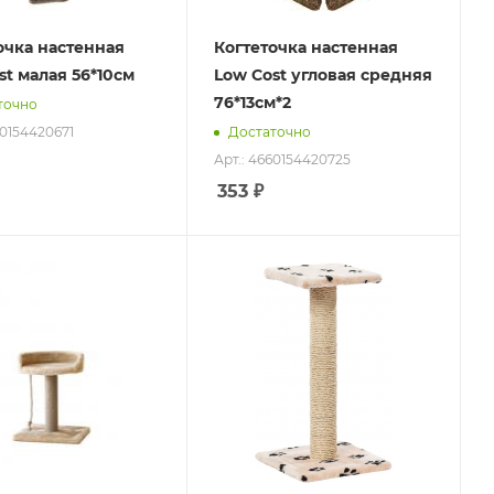
очка настенная
Когтеточка настенная
st малая 56*10см
Low Cost угловая средняя
76*13см*2
точно
60154420671
Достаточно
Арт.: 4660154420725
353
₽