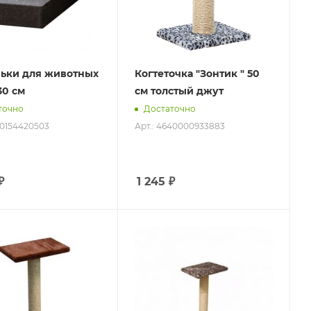
ьки для животных
Когтеточка "Зонтик " 50
30 см
см толстый джут
точно
Достаточно
60154420503
Арт.: 4640000933883
₽
1 245
₽