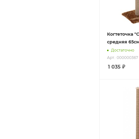
Когтеточка "
средняя 65с
Достаточно
Арт.: 000000367
1 035
₽