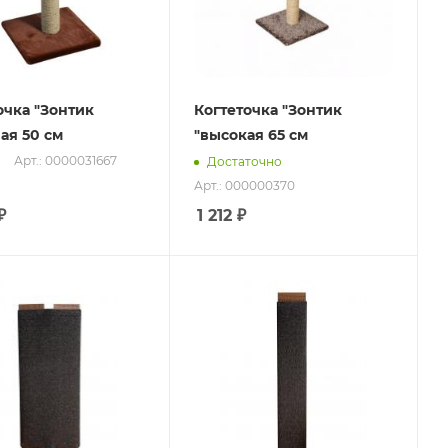
очка "Зонтик
Когтеточка "Зонтик
ая 50 см
"высокая 65 см
Арт.: 0000031667
Достаточно
Арт.: 000000370
₽
1 212
₽