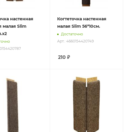
очка настенная
Когтеточка настенная
я малая Slim
малая Slim 56*10см.
.х2
Достаточно
Арт.: 4660154420749
точно
60154420787
210
₽