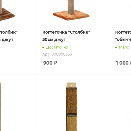
Столбик"
Когтеточка "Столбик"
Когтет
м джут
50см джут
"обычн
Достаточно
Мало
Арт.: 000000366
900
₽
1 060