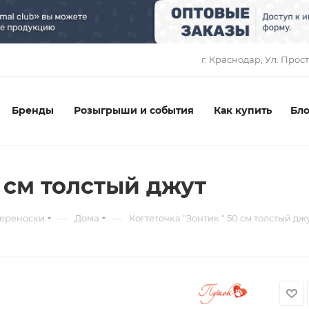
1
г. Краснодар, ​Ул. Прос
Бренды
Розыгрыши и события
Как купить
Бло
0 см толстый джут
—
—
переноски
Дома
Когтеточка "Зонтик " 50 см толстый дж