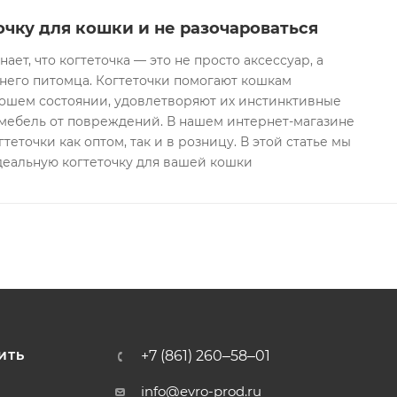
очку для кошки и не разочароваться
ет, что когтеточка — это не просто аксессуар, а
него питомца. Когтеточки помогают кошкам
рошем состоянии, удовлетворяют их инстинктивные
мебель от повреждений. В нашем интернет-магазине
еточки как оптом, так и в розницу. В этой статье мы
деальную когтеточку для вашей кошки
+7 (861) 260‒58‒01
ИТЬ
info@evro-prod.ru