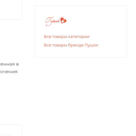
Все товары категории
Все товары бренда Пушок
ненная в
точения
ция с
я в