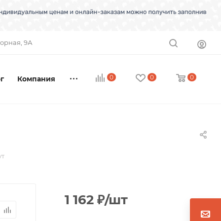
торная, 9А
0
0
0
г
Компания
ут
1 162
₽
/шт