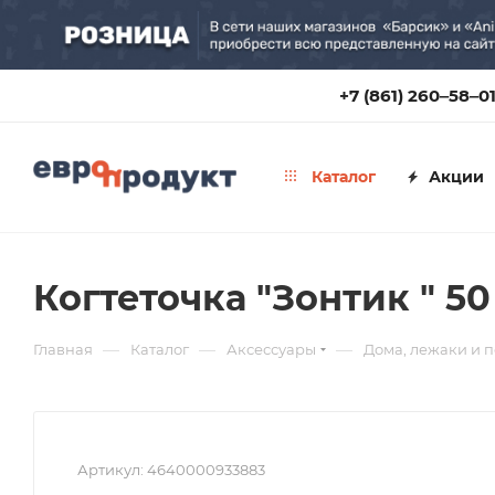
+7 (861) 260‒58‒0
Каталог
Акции
Когтеточка "Зонтик " 5
—
—
—
Главная
Каталог
Аксессуары
Дома, лежаки и 
Артикул:
4640000933883