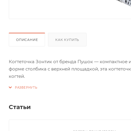
ОПИСАНИЕ
КАК КУПИТЬ
Когтеточка Зонтик от бренда Пушок — компактное 
форме столбика с верхней площадкой, эта когтеточк
когтей.
Обмотанная прочным джутом, она помогает сохранит
основанием, обитым мягким однотонным мехом, гар
Статьи
Когтеточка Зонтик не занимает много места, доступ
полный рост, что делает ее идеальным выбором для