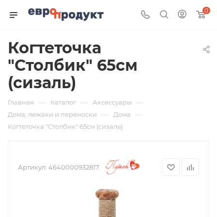
0
Когтеточка
"Столбик" 65см
(сизаль)
—
—
—
Главная
Каталог
Аксессуары
—
—
Дома, лежаки и переноски
Дома
Когтеточка "Столбик" 65см (сизаль)
Артикул:
4640000932817