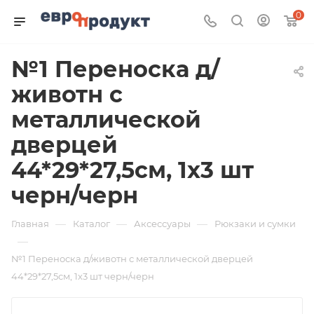
0
№1 Переноска д/
животн с
металлической
дверцей
44*29*27,5см, 1х3 шт
черн/черн
—
—
—
Главная
Каталог
Аксессуары
Рюкзаки и сумки
—
№1 Переноска д/животн с металлической дверцей
44*29*27,5см, 1х3 шт черн/черн