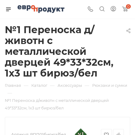
0
№1 Переноска д/
животн с
металлической
дверцей 49*33*32см,
1х3 шт бирюз/бел
—
—
—
Главная
Каталог
Аксессуары
Рюкзаки и сумки
—
№1 Переноска д/животн с металлической дверцей
49*33*32см, 1х3 шт бирюз/бел
Артикул:
РПП01бирюз/бел