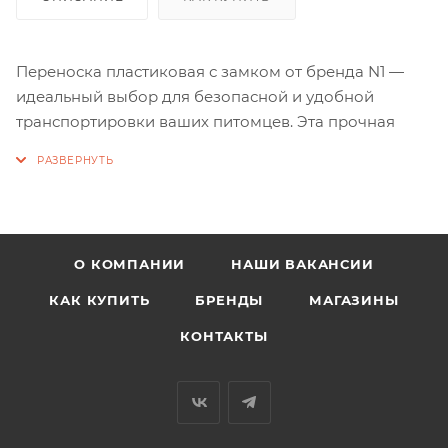
Переноска пластиковая с замком от бренда N1 —
идеальный выбор для безопасной и удобной
транспортировки ваших питомцев. Эта прочная
пластиковая переноска в стильных бирюзовом и
белом цветах сочетает надежность и современный
дизайн.
Удобные вентиляционные отверстия обеспечивают
О КОМПАНИИ
НАШИ ВАКАНСИИ
отличную циркуляцию воздуха, создавая
комфортные условия для вашего питомца во время
КАК КУПИТЬ
БРЕНДЫ
МАГАЗИНЫ
поездки. Металлическая дверца-решетка надежно
КОНТАКТЫ
запирается, предотвращая случайное открытие, а
крепкая и удобная ручка облегчает переноску.
Надежные крепления обеспечивают стабильность и
безопасность в пути.