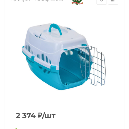
2 374
₽
/шт