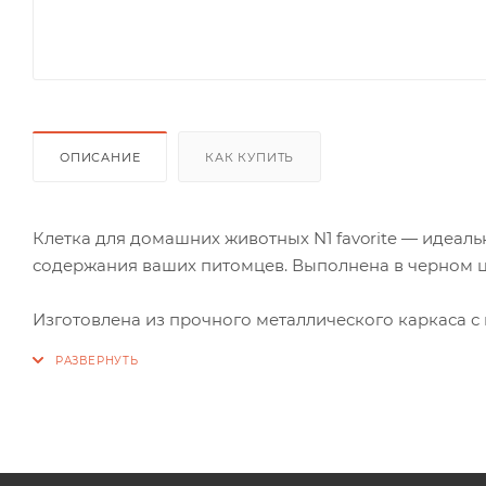
ОПИСАНИЕ
КАК КУПИТЬ
Клетка для домашних животных N1 favorite — идеал
содержания ваших питомцев. Выполнена в черном ц
Изготовлена из прочного металлического каркаса 
увеличивает срок службы изделия. Клетка оснащена
обеспечивает дополнительный комфорт для животн
Конструкция с двумя дверями и специальными замк
гарантирует безопасность. Простая в сборке и разбо
Комфортное и надежное средство для путешествий