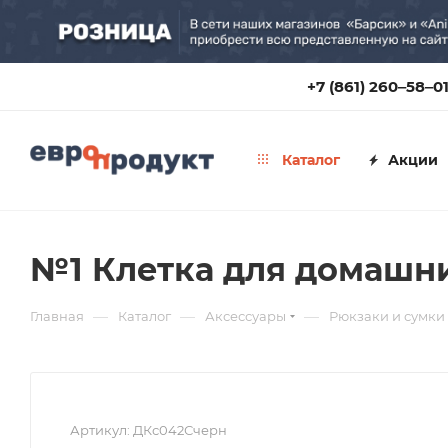
+7 (861) 260‒58‒0
Каталог
Акции
№1 Клетка для домашни
—
—
—
Главная
Каталог
Аксессуары
Рюкзаки и сумки
Артикул:
ДКс042Счерн