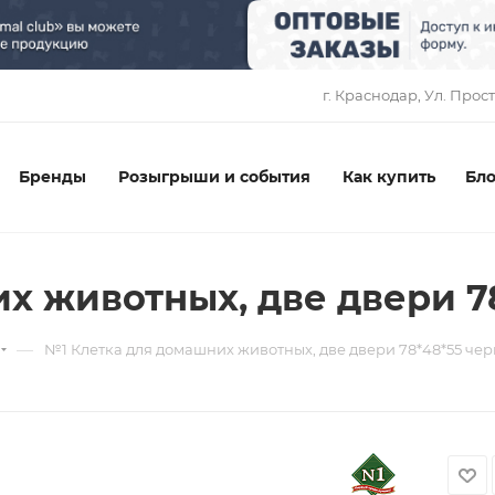
1
г. Краснодар, ​Ул. Прос
Бренды
Розыгрыши и события
Как купить
Бло
х животных, две двери 7
—
№1 Клетка для домашних животных, две двери 78*48*55 че