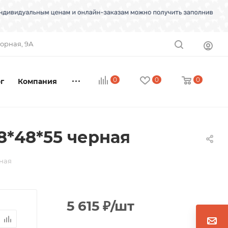
торная, 9А
0
0
0
г
Компания
8*48*55 черная
рная
5 615
₽
/шт