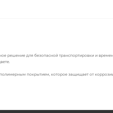
ьное решение для безопасной транспортировки и време
вете.
с полимерным покрытием, которое защищает от коррози
 пластиковым поддоном, который легко очищается и
ого.
ами и петлями предотвращает случайное открывание и
рке, эта клетка подходит для кошек, собак и других жив
 и временного содержания вашего любимца.