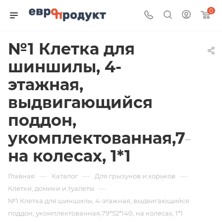
0
№1 Клетка для
шиншилы, 4-
этажная,
выдвигающийся
поддон,
укомплектованная,79*52
на колесах, 1*1
—
—
—
Главная
Каталог
Для грызунов и хорьков
—
Клетки, домики и туалеты
№1 Клетка для шиншилы, 4-этажная, выдвигающийся
поддон, укомплектованная,79*52*140, на колесах, 1*1