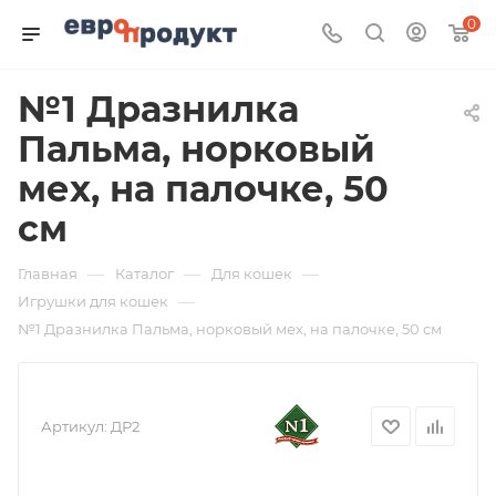
0
№1 Дразнилка
Пальма, норковый
мех, на палочке, 50
см
—
—
—
Главная
Каталог
Для кошек
—
Игрушки для кошек
№1 Дразнилка Пальма, норковый мех, на палочке, 50 см
Артикул:
ДР2