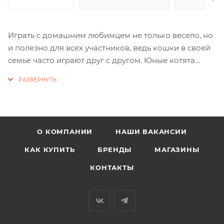
Играть с домашним любимцем не только весело, но
и полезно для всех участников, ведь кошки в своей
семье часто играют друг с другом. Юные котята
обучаются приемам охоты и боя, а взрослые играют
просто забавы ради. Поэтому, играя с питомцем, Вы
укрепляете эмоциональную связь между вами и
создаете для него комфортную и дружелюбную
атмосферу.
О КОМПАНИИ
НАШИ ВАКАНСИИ
КАК КУПИТЬ
БРЕНДЫ
МАГАЗИНЫ
КОНТАКТЫ