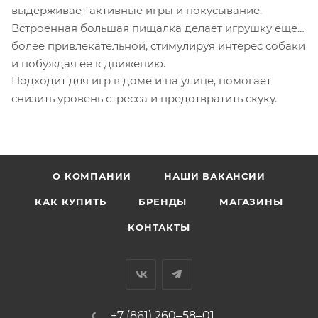
выдерживает активные игры и покусывание.
Встроенная большая пищалка делает игрушку еще
более привлекательной, стимулируя интерес собаки
и побуждая ее к движению.
Подходит для игр в доме и на улице, помогает
снизить уровень стресса и предотвратить скуку.
О КОМПАНИИ
НАШИ ВАКАНСИИ
КАК КУПИТЬ
БРЕНДЫ
МАГАЗИНЫ
КОНТАКТЫ
+7 (861) 260‒58‒01