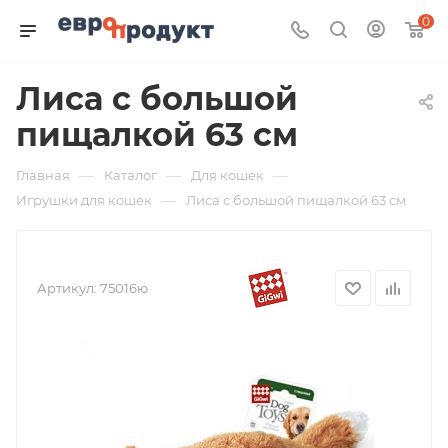
0
Лиса с большой
пищалкой 63 см
—
—
—
Главная
Каталог
Для кошек
—
Игрушки для кошек
Лиса с большой пищалкой 63 см
Артикул:
75016ю