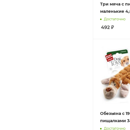
Три мяча с 
маленькие 4,
Достаточно
492
₽
Обезьяна с 1
пищалками 3
Достаточно