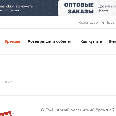
1
г. Краснодар, ​Ул. Прос
Бренды
Розыгрыши и события
Как купить
Бло
GiGwi
GiGwi – яркий российский бренд с 