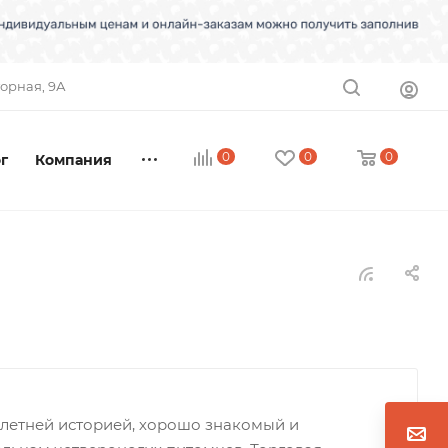
торная, 9А
0
0
0
г
Компания
7-летней историей, хорошо знакомый и