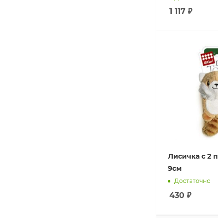
1 117
₽
Лисичка с 2
9см
Достаточно
430
₽