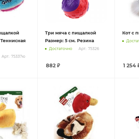
пищалкой
Три мяча с пищалкой
Кот с 
я
Размер: 5 см. Резина
Доста
Арт.: 75326
Достаточно
Арт.: 75337ю
882
₽
1 254