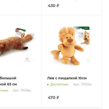
430
₽
 большой
Лев с пищалкой 10см
ой 63 см
Арт.: 75103ю
Достаточно
Арт.: 75016ю
точно
470
₽