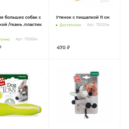
ля больших собак с
Утенок с пищалкой 11 см
ой /ткань .пластик
Арт.: 75020ю
Достаточно
Арт.: 75263ю
точно
₽
470
₽