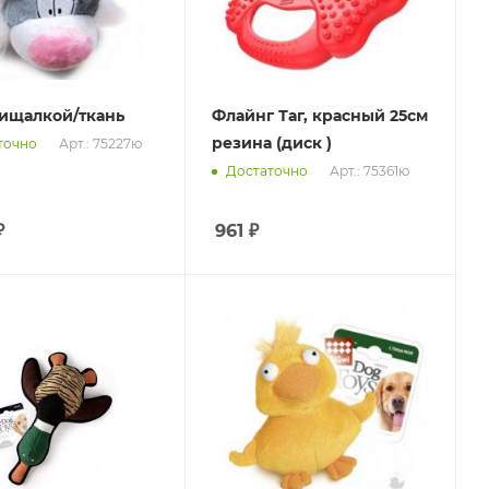
пищалкой/ткань
Флайнг Таг, красный 25см
резина (диск )
Арт.: 75227ю
точно
Арт.: 75361ю
Достаточно
₽
961
₽