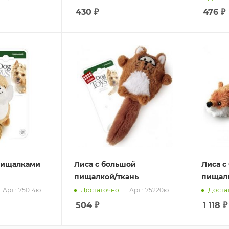
430
₽
476
₽
 пищалками
Лиса с большой
Лиса с
пищалкой/ткань
пищалк
Арт.: 75014ю
Арт.: 75220ю
Достаточно
Доста
504
₽
1 118
₽