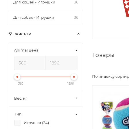
Для кошек - Игрушки
36
Для собак - Игрушки
36
ФИЛЬТР
Animal цена
Товары
По индексу сортир
360
1896
Вес, кг
Тип
Игрушка (
34
)