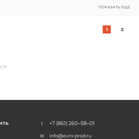
ПОКАЗАТЬ ЕЩЕ
1
2
ДОВ
+7 (861) 260‒58‒01
ИТЬ
info@evro-prod.ru