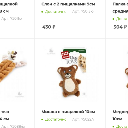
пищалкой
Слон с 2 пищалками 9см
Палка 
8 см
средня
Арт.: 75013ю
Достаточно
Арт.: 75011ю
Доста
430
₽
504
₽
9-тью
Мишка с пищалкой 10см
Медвед
4 см
10см
Арт.: 75022А
Достаточно
Арт.: 75088/ю
Доста