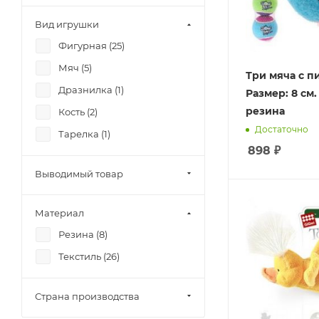
Вид игрушки
Фигурная (
25
)
Мяч (
5
)
Три мяча с 
Дразнилка (
1
)
Размер: 8 см. Теннисна
резина
Кость (
2
)
Достаточно
Тарелка (
1
)
898
₽
Выводимый товар
Материал
Резина (
8
)
Текстиль (
26
)
Страна производства