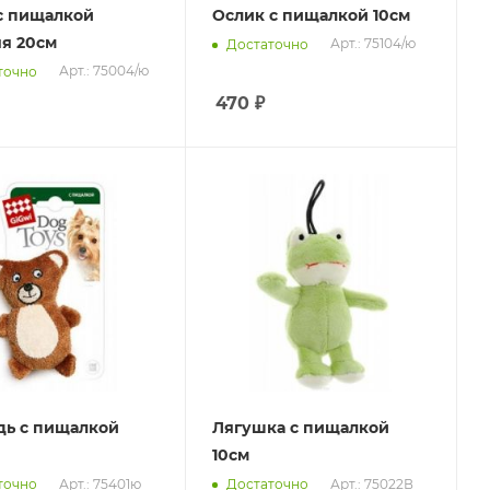
с пищалкой
Ослик с пищалкой 10см
я 20см
Арт.: 75104/ю
Достаточно
Арт.: 75004/ю
точно
470
₽
ь с пищалкой
Лягушка с пищалкой
10см
Арт.: 75401ю
Арт.: 75022В
точно
Достаточно