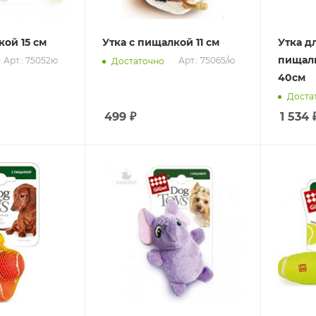
кой 15 см
Утка с пищалкой 11 см
Утка д
пищалк
Арт.: 75052ю
Арт.: 75065/ю
Достаточно
40см
Доста
499
₽
1 534