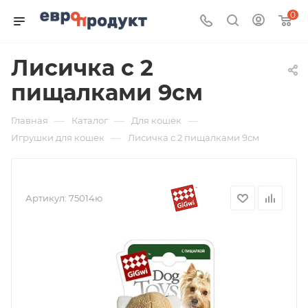
0
Лисичка с 2
пищалками 9см
—
—
—
Главная
Каталог
Для кошек
—
Игрушки для кошек
Лисичка с 2 пищалками 9см
Артикул:
75014ю