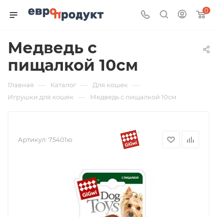
0
Медведь с
пищалкой 10см
—
—
—
Главная
Каталог
Для кошек
—
Игрушки для кошек
Медведь с пищалкой 10см
Артикул:
75401ю