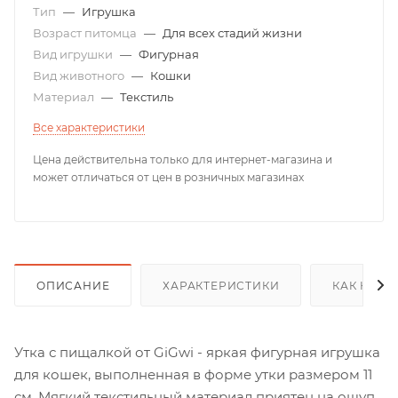
Тип
—
Игрушка
Возраст питомца
—
Для всех стадий жизни
Вид игрушки
—
Фигурная
Вид животного
—
Кошки
Материал
—
Текстиль
Все характеристики
Цена действительна только для интернет-магазина и
может отличаться от цен в розничных магазинах
ОПИСАНИЕ
ХАРАКТЕРИСТИКИ
КАК КУПИ
Утка с пищалкой от GiGwi - яркая фигурная игрушка
для кошек, выполненная в форме утки размером 11
см. Мягкий текстильный материал приятен на ощупь