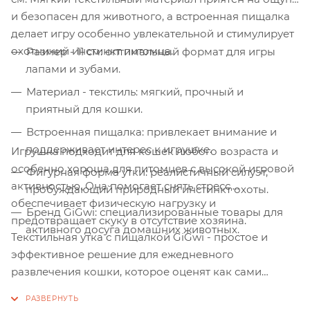
и безопасен для животного, а встроенная пищалка
делает игру особенно увлекательной и стимулирует
охотничий инстинкт питомца.
Размер - 11 см: оптимальный формат для игры
лапами и зубами.
Материал - текстиль: мягкий, прочный и
приятный для кошки.
Встроенная пищалка: привлекает внимание и
поддерживает интерес к игрушке.
Игрушка подходит для кошек любого возраста и
особенно хороша для питомцев с высокой игровой
Фигурная форма утки: реалистичный силуэт,
активностью. Она помогает снять стресс,
пробуждающий природный инстинкт охоты.
обеспечивает физическую нагрузку и
Бренд GiGwi: специализированные товары для
предотвращает скуку в отсутствие хозяина.
активного досуга домашних животных.
Текстильная утка с пищалкой GiGwi - простое и
эффективное решение для ежедневного
развлечения кошки, которое оценят как сами
питомцы, так и их владельцы.