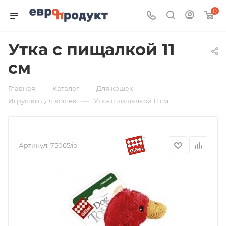
0
Утка с пищалкой 11
см
—
—
—
Главная
Каталог
Для кошек
—
Игрушки для кошек
Утка с пищалкой 11 см
Артикул:
75065/ю