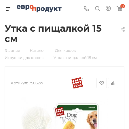
0
Утка с пищалкой 15
см
—
—
—
Главная
Каталог
Для кошек
—
Игрушки для кошек
Утка с пищалкой 15 см
Артикул:
75052ю