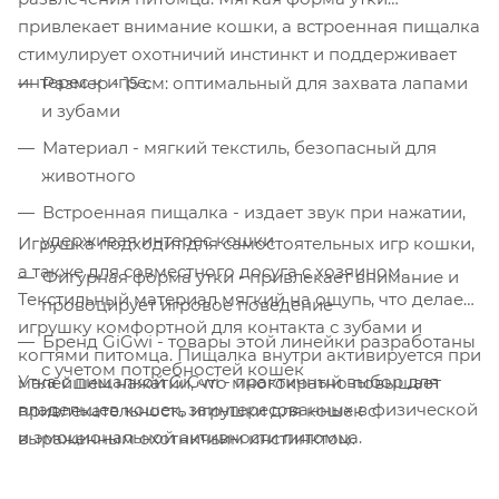
привлекает внимание кошки, а встроенная пищалка
стимулирует охотничий инстинкт и поддерживает
интерес к игре.
Размер - 15 см: оптимальный для захвата лапами
и зубами
Материал - мягкий текстиль, безопасный для
животного
Встроенная пищалка - издает звук при нажатии,
удерживая интерес кошки
Игрушка подходит для самостоятельных игр кошки,
а также для совместного досуга с хозяином.
Фигурная форма утки - привлекает внимание и
Текстильный материал мягкий на ощупь, что делает
провоцирует игровое поведение
игрушку комфортной для контакта с зубами и
Бренд GiGwi - товары этой линейки разработаны
когтями питомца. Пищалка внутри активируется при
с учетом потребностей кошек
Утка с пищалкой GiGwi - практичный выбор для
малейшем нажатии, что многократно повышает
владельцев кошек, заинтересованных в физической
привлекательность игрушки для кошек с
и эмоциональной активности питомца.
выраженным охотничьим инстинктом.