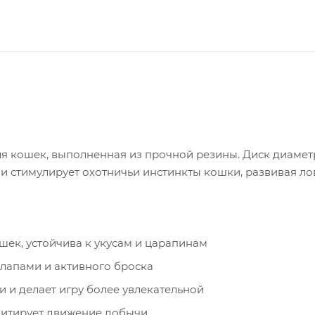
для кошек, выполненная из прочной резины. Диск диамет
и стимулирует охотничьи инстинкты кошки, развивая ло
ошек, устойчива к укусам и царапинам
 лапами и активного броска
 и делает игру более увлекательной
имитирует движение добычи