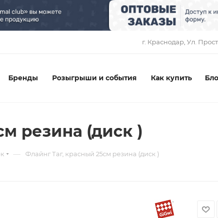
1
г. Краснодар, ​Ул. Прос
Бренды
Розыгрыши и события
Как купить
Бло
см резина (диск )
—
ек
Флайнг Таг, красный 25см резина (диск )