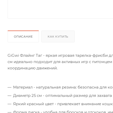
ОПИСАНИЕ
КАК КУПИТЬ
GiGwi Флайнг Таг - яркая игровая тарелка-фрисби 
см идеально подходит для активных игр с питомцем 
координацию движений.
Материал - натуральная резина: безопасна для к
Диаметр 25 см - оптимальный размер для захвата
Яркий красный цвет - привлекает внимание кошки
Форма диска - удобна для бросков и отскоков, 