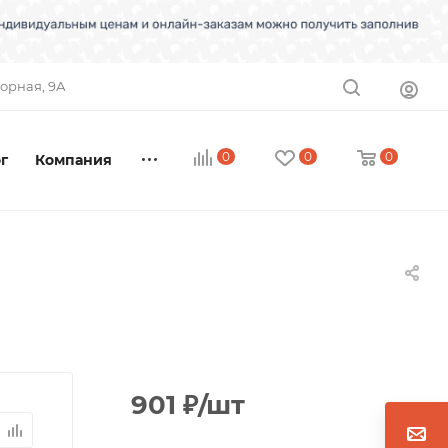
торная, 9А
0
0
0
г
Компания
901
₽
/шт