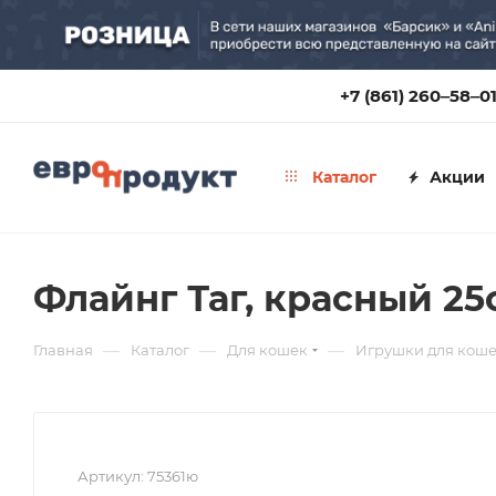
+7 (861) 260‒58‒0
Каталог
Акции
Флайнг Таг, красный 25
—
—
—
Главная
Каталог
Для кошек
Игрушки для кош
Артикул:
75361ю