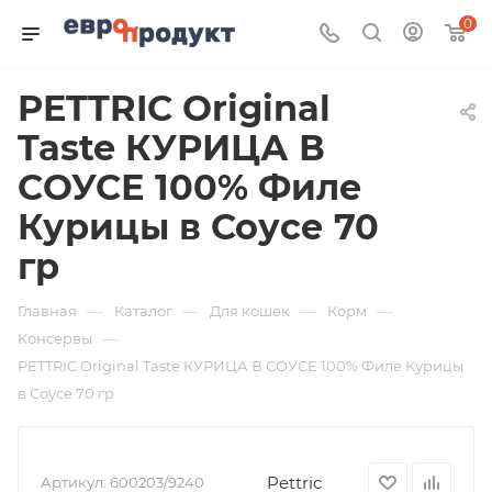
0
PETTRIC Original
Taste КУРИЦА В
СОУСЕ 100% Филе
Курицы в Соусе 70
гр
—
—
—
—
Главная
Каталог
Для кошек
Корм
—
Консервы
PETTRIC Original Taste КУРИЦА В СОУСЕ 100% Филе Курицы
в Соусе 70 гр
Pettric
Артикул:
600203/9240