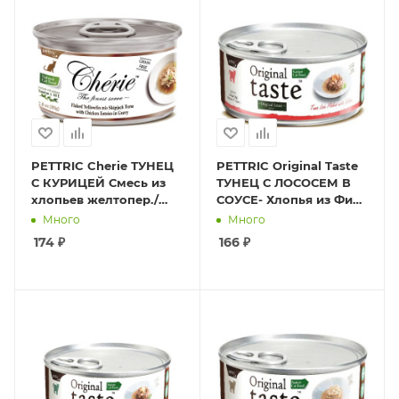
PETTRIC Cherie ТУНЕЦ
PETTRIC Original Taste
С КУРИЦЕЙ Смесь из
ТУНЕЦ С ЛОСОСЕМ В
хлопьев желтопер./
СОУСЕ- Хлопья из Филе
полосат. тунца с с
Тунца с Диким
Много
Много
кусочками Курицы 80г
Лососем 70 г
174
₽
166
₽