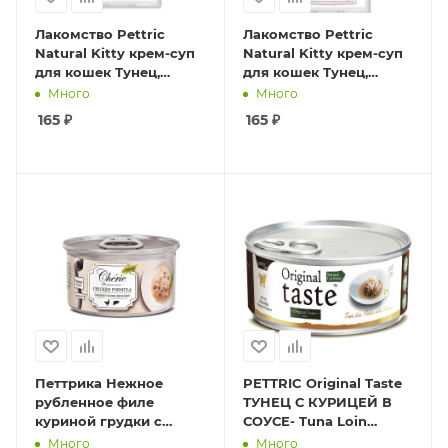
Лакомство Pettric
Лакомство Pettric
Natural Kitty крем-суп
Natural Kitty крем-суп
для кошек Тунец,
для кошек Тунец,
лосось и клюква.
лосось и черника.
Много
Много
4шт*12г.
4шт*12г
165
₽
165
₽
Петтрика Нежное
PETTRIC Original Taste
рубленное филе
ТУНЕЦ С КУРИЦЕЙ В
куриной грудки с
СОУСЕ- Tuna Loin
кусочками куриной
Flakes with Chicken in
Много
Много