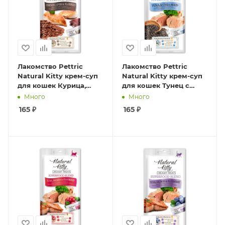
Лакомство Pettric
Лакомство Pettric
Natural Kitty крем-суп
Natural Kitty крем-суп
для кошек Курица,
для кошек Тунец с
куриная печень и семя
семенами чиа. 4шт*12г.
Много
Много
льна. 4шт*12г.
165
₽
165
₽