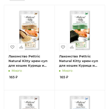
Лакомство Pettric
Лакомство Pettric
Natural Kitty крем-суп
Natural Kitty крем-суп
для кошек Курица и
для кошек Курица и
киноа. 4шт*12г.
морские водоросли.
Много
Много
4шт*12г.
165
₽
165
₽