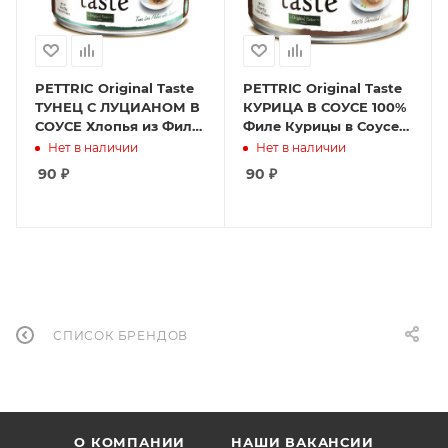
PETTRIC Original Taste
PETTRIC Original Taste
ТУНЕЦ С ЛУЦИАНОМ В
КУРИЦА В СОУСЕ 100%
СОУСЕ Хлопья из Филе
Филе Курицы в Соусе
Тунца с белым
70 гр
Нет в наличии
Нет в наличии
Люцианом в Соусе 70 г
90
₽
90
₽
СПИСОК БРЕНДОВ
О КОМПАНИИ
НАШИ ВАКАНСИИ