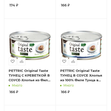
печени в соусе.
Sauce 70гр
174
₽
166
₽
24шт*80г.
PETTRIC Original Taste
PETTRIC Original Taste
ТУНЕЦ С КРЕВЕТКОЙ В
ТУНЕЦ В СОУСЕ Хлопья
СОУСЕ-Хлопья из Филе
из 100% Филе Тунца в
Тунца с Целой
Соусе 70 гр
Много
Много
Креветкой в Соусе 70 г
166
₽
166
₽