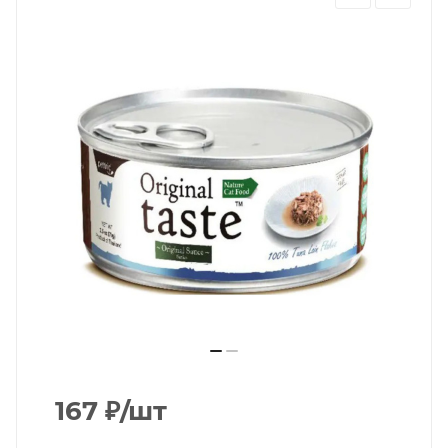
167
₽
/шт