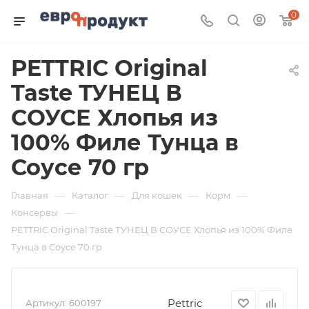
0
PETTRIC Original
Taste ТУНЕЦ В
СОУСЕ Хлопья из
100% Филе Тунца в
Соусе 70 гр
—
—
—
—
Главная
Каталог
Для кошек
Корм
—
Консервы
PETTRIC Original Taste ТУНЕЦ В СОУСЕ Хлопья из 100% Филе
Тунца в Соусе 70 гр
Pettric
Артикул:
600197