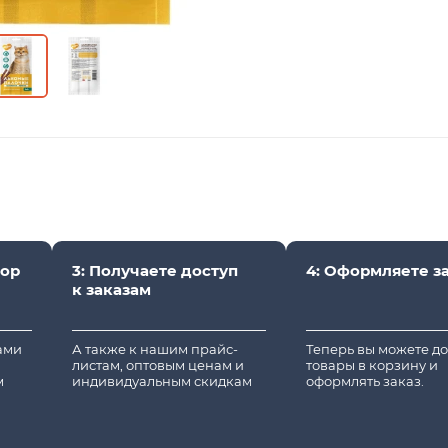
вор
3: Получаете доступ
4: Оформляете з
к заказам
вами
А также к нашим прайс-
Теперь вы можете д
листам, оптовым ценам и
товары в корзину и
м
индивидуальным скидкам
оформлять заказ.