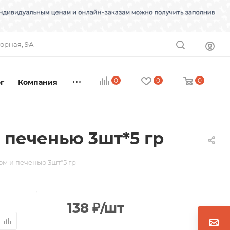
торная, 9А
0
0
0
г
Компания
 печенью 3шт*5 гр
м и печенью 3шт*5 гр
138
₽
/шт