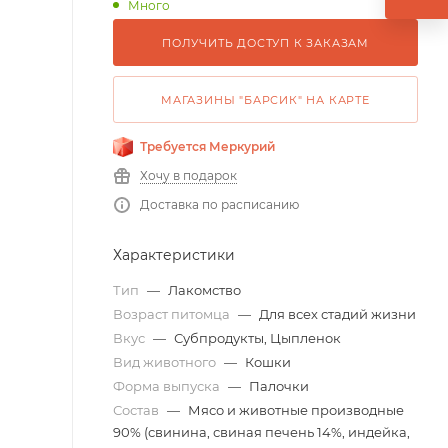
Много
ПОЛУЧИТЬ ДОСТУП К ЗАКАЗАМ
МАГАЗИНЫ "БАРСИК" НА КАРТЕ
Требуется Меркурий
Хочу в подарок
Доставка по расписанию
Характеристики
Тип
—
Лакомство
Возраст питомца
—
Для всех стадий жизни
Вкус
—
Субпродукты, Цыпленок
Вид животного
—
Кошки
Форма выпуска
—
Палочки
Состав
—
Мясо и животные производные
90% (свинина, свиная печень 14%, индейка,