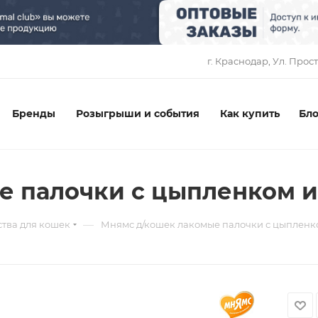
1
г. Краснодар, ​Ул. Прос
Бренды
Розыгрыши и события
Как купить
Бло
 палочки с цыпленком и
—
тва для кошек
Мнямс д/кошек лакомые палочки с цыпленко