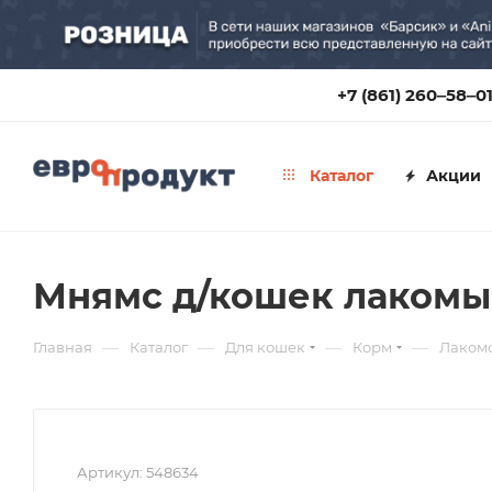
+7 (861) 260‒58‒0
Каталог
Акции
Мнямс д/кошек лакомые
—
—
—
—
Главная
Каталог
Для кошек
Корм
Лакомс
Артикул:
548634