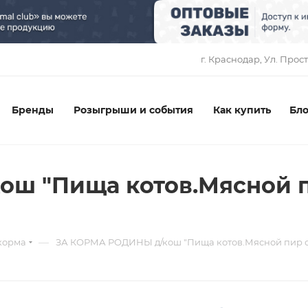
1
г. Краснодар, ​Ул. Прос
Бренды
Розыгрыши и события
Как купить
Бло
ш "Пища котов.Мясной п
—
корма
ЗА КОРМА РОДИНЫ д/кош "Пища котов.Мясной пир с к