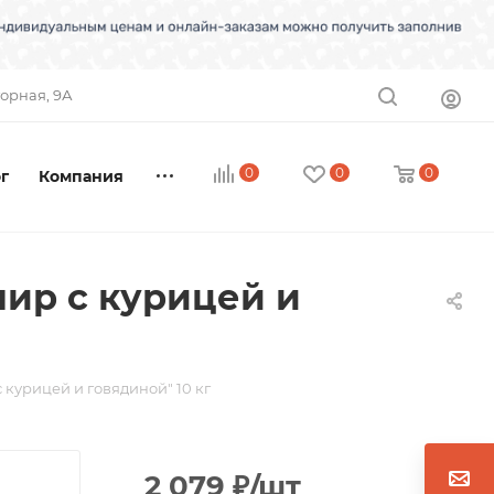
торная, 9А
0
0
0
г
Компания
ир с курицей и
урицей и говядиной" 10 кг
2 079
₽
/шт