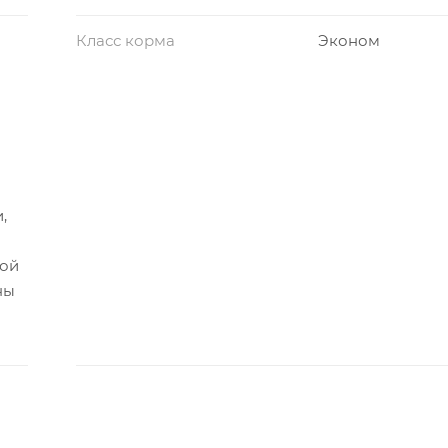
Класс корма
Эконом
,
ной
ны