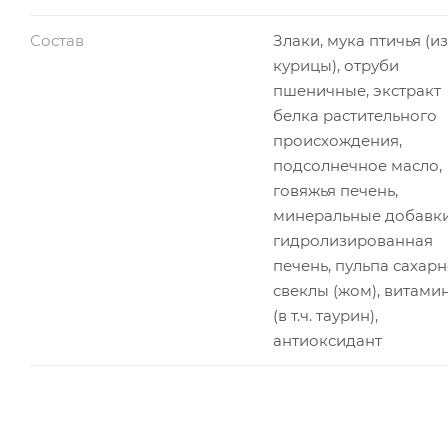
Состав
Злаки, мука птичья (из
курицы), отруби
пшеничные, экстракт
белка растительного
происхождения,
подсолнечное масло,
говяжья печень,
минеральные добавки
гидролизированная
печень, пульпа сахар
свеклы (жом), витами
(в т.ч. таурин),
антиоксидант