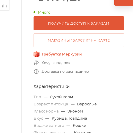
Много
ПОЛУЧИТЬ ДОСТУП К ЗАКАЗАМ
МАГАЗИНЫ "БАРСИК" НА КАРТЕ
Требуется Меркурий
Хочу в подарок
Доставка по расписанию
Характеристики
Тип
—
Сухой корм
Возраст питомца
—
Взрослые
Класс корма
—
Эконом
Вкус
—
Курица, Говядина
Вид животного
—
Кошки
Форма выпуска
—
Крокеты