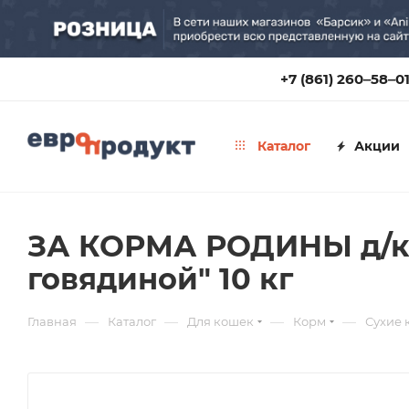
+7 (861) 260‒58‒0
Каталог
Акции
ЗА КОРМА РОДИНЫ д/ко
говядиной" 10 кг
—
—
—
—
Главная
Каталог
Для кошек
Корм
Сухие 