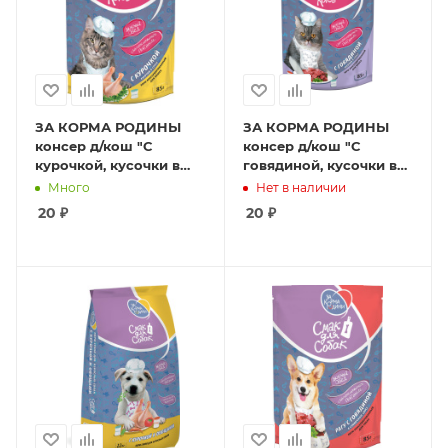
ЗА КОРМА РОДИНЫ
ЗА КОРМА РОДИНЫ
консер д/кош "С
консер д/кош "С
курочкой, кусочки в
говядиной, кусочки в
соусе" 0,085 кг
соусе" 0,085 кг
Много
Нет в наличии
20
₽
20
₽