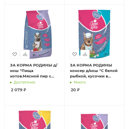
ЗА КОРМА РОДИНЫ д/
ЗА КОРМА РОДИНЫ
кош "Пища
консер д/кош "С белой
котов.Мясной пир с
рыбкой, кусочки в
курицей и говядиной"
соусе" 0,085 кг
Достаточно
Много
10 кг
2 079
₽
20
₽