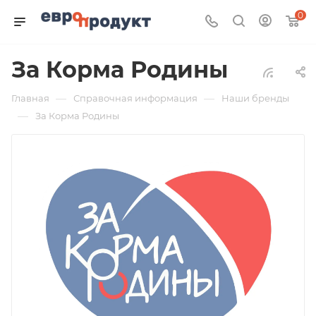
0
За Корма Родины
—
—
Главная
Справочная информация
Наши бренды
—
За Корма Родины