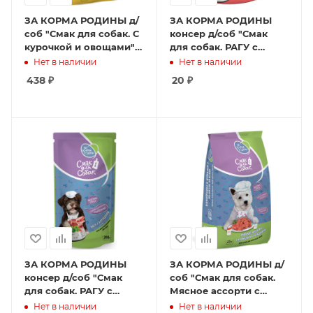
ЗА КОРМА РОДИНЫ д/
ЗА КОРМА РОДИНЫ
соб "Смак для собак. С
консер д/соб "Смак
курочкой и овощами"
для собак. РАГУ с
2,2 кг
говядиной в
Нет в наличии
Нет в наличии
сливочном соусе"
438
₽
20
₽
0,085 кг
ЗА КОРМА РОДИНЫ
ЗА КОРМА РОДИНЫ д/
консер д/соб "Смак
соб "Смак для собак.
для собак. РАГУ с
Мясное ассорти с
барашком соусе" 0,3 кг
курицей и говядиной"
Нет в наличии
Нет в наличии