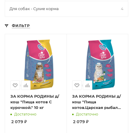
Для собак - Сухие корма
4
ФИЛЬТР
ЗА КОРМА РОДИНЫ д/
ЗА КОРМА РОДИНЫ д/
кош "Пища котов С
кош "Пища
курочкой." 10 кг
котов.Царская рыбалка
с рыбой" 10 кг
Достаточно
Достаточно
2 079
₽
2 079
₽