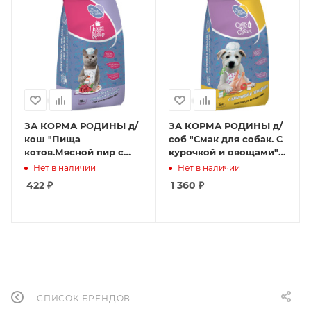
ЗА КОРМА РОДИНЫ д/
ЗА КОРМА РОДИНЫ д/
кош "Пища
соб "Смак для собак. С
котов.Мясной пир с
курочкой и овощами"
курицей и говядиной"
12 кг
Нет в наличии
Нет в наличии
1,8 кг
422
₽
1 360
₽
СПИСОК БРЕНДОВ