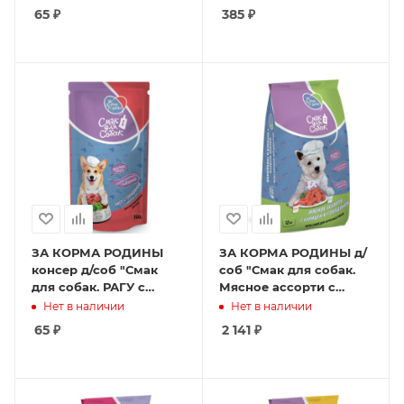
2,2 кг
65
₽
385
₽
ЗА КОРМА РОДИНЫ
ЗА КОРМА РОДИНЫ д/
консер д/соб "Смак
соб "Смак для собак.
для собак. РАГУ с
Мясное ассорти с
говядиной в
курицей и говядиной"
Нет в наличии
Нет в наличии
сливочном соусе" 0,3
12 кг
65
₽
2 141
₽
кг