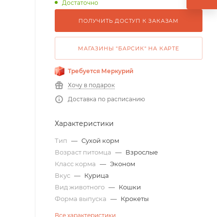
Достаточно
ПОЛУЧИТЬ ДОСТУП К ЗАКАЗАМ
МАГАЗИНЫ "БАРСИК" НА КАРТЕ
Требуется Меркурий
Хочу в подарок
Доставка по расписанию
Характеристики
Тип
—
Сухой корм
Возраст питомца
—
Взрослые
Класс корма
—
Эконом
Вкус
—
Курица
Вид животного
—
Кошки
Форма выпуска
—
Крокеты
Все характеристики