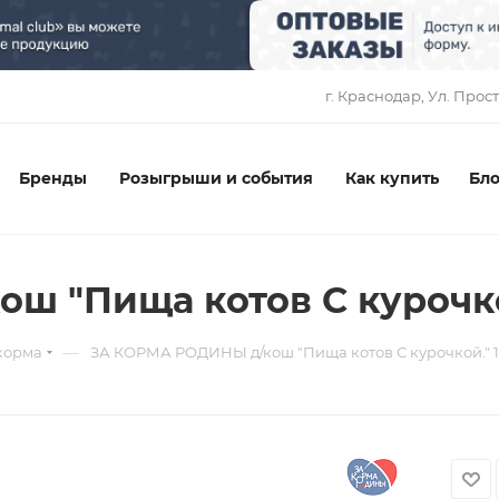
1
г. Краснодар, ​Ул. Прос
Бренды
Розыгрыши и события
Как купить
Бло
 "Пища котов С курочкой
—
корма
ЗА КОРМА РОДИНЫ д/кош "Пища котов С курочкой." 1