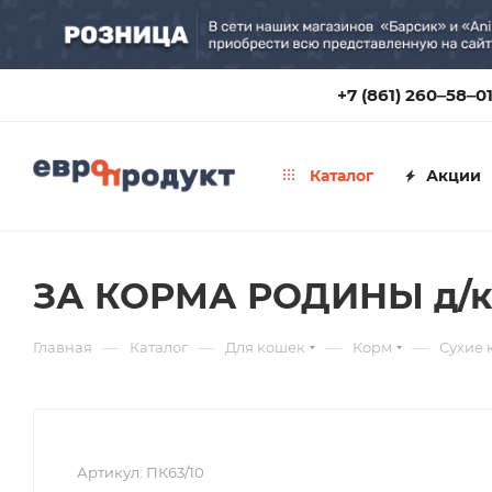
+7 (861) 260‒58‒0
Каталог
Акции
ЗА КОРМА РОДИНЫ д/кош
—
—
—
—
Главная
Каталог
Для кошек
Корм
Сухие 
Артикул:
ПК63/10