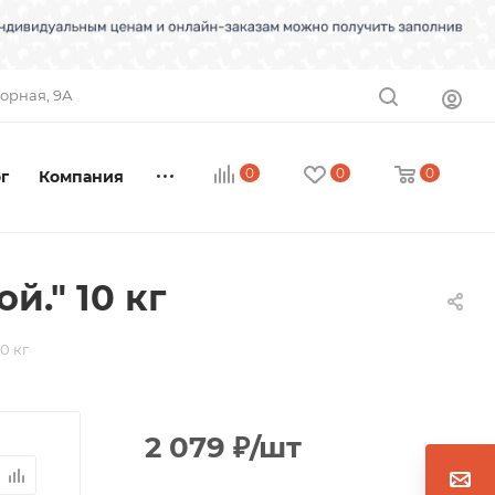
торная, 9А
0
0
0
г
Компания
." 10 кг
0 кг
2 079
₽
/шт