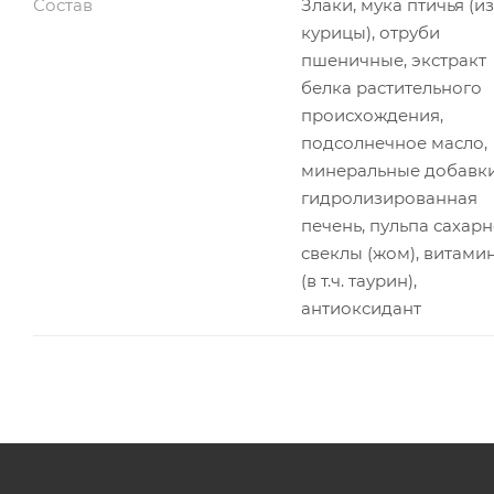
Состав
Злаки, мука птичья (из
курицы), отруби
пшеничные, экстракт
белка растительного
происхождения,
подсолнечное масло,
минеральные добавки
гидролизированная
печень, пульпа сахар
свеклы (жом), витами
(в т.ч. таурин),
антиоксидант