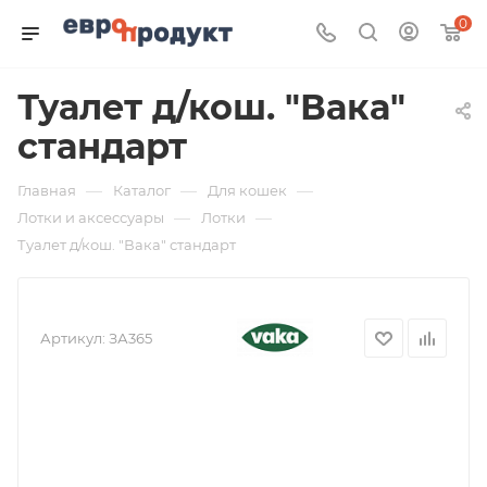
0
Туалет д/кош. "Вака"
стандарт
—
—
—
Главная
Каталог
Для кошек
—
—
Лотки и аксессуары
Лотки
Туалет д/кош. "Вака" стандарт
Артикул:
ЗА365