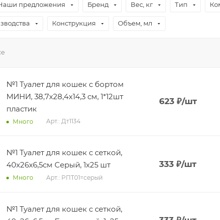
Наши предложения
Бренд
Вес, кг
Тип
Ко
зводства
Конструкция
Объем, мл
се
№1 Туалет для кошек с бортом
МИНИ, 38,7х28,4х14,3 см, 1*12шт
623
₽
/шт
пластик
Арт.: Дт1134
Много
№1 Туалет для кошек с сеткой,
333
₽
/шт
40х26х6,5см Серый, 1х25 шт
Арт.: РПТ01=серый
Много
№1 Туалет для кошек с сеткой,