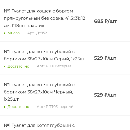
№1 Туалет для кошек с бортом
прямоугольный без совка, 41,5х31х12
685
₽
/шт
см, 1*18шт пластик
Арт.: Дт952
Много
№1 Туалет для котят глубокий с
529
₽
/шт
бортиком 38х27х10см Серый, 1х25шт
Арт.: РПТ03=серый
Достаточно
№1 Туалет для котят глубокий с
бортиком 38х27х10см Черный,
529
₽
/шт
1х25шт
Арт.: РПТ03=черный
Достаточно
№1 Туалет для котят глубокий с