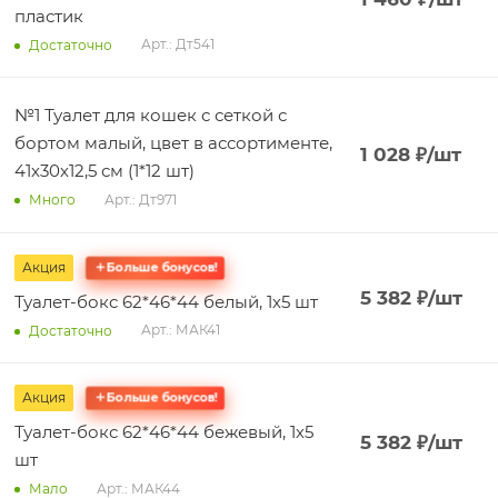
пластик
Арт.: Дт541
Достаточно
№1 Туалет для кошек с сеткой с
бортом малый, цвет в ассортименте,
1 028
₽
/шт
41х30х12,5 см (1*12 шт)
Арт.: Дт971
Много
Акция
Больше бонусов!
5 382
₽
/шт
Туалет-бокс 62*46*44 белый, 1х5 шт
Арт.: МАК41
Достаточно
Акция
Больше бонусов!
Туалет-бокс 62*46*44 бежевый, 1х5
5 382
₽
/шт
шт
Арт.: МАК44
Мало