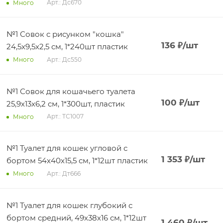
Арт.: Дс670
Много
№1 Совок с рисунком "кошка"
136
₽
/шт
24,5х9,5х2,5 см, 1*240шт пластик
Арт.: Дс550
Много
№1 Совок для кошачьего туалета
100
₽
/шт
25,9х13х6,2 см, 1*300шт, пластик
Арт.: ТС1007
Много
№1 Туалет для кошек угловой с
1 353
₽
/шт
бортом 54х40х15,5 см, 1*12шт пластик
Арт.: Дт666
Много
№1 Туалет для кошек глубокий с
бортом средний, 49х38х16 см, 1*12шт
1 460
₽
/шт