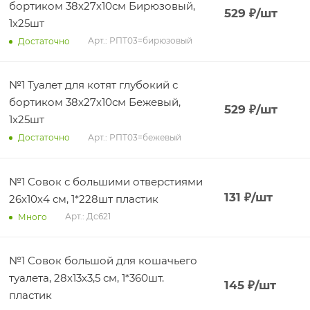
бортиком 38х27х10см Бирюзовый,
529
₽
/шт
1х25шт
Арт.: РПТ03=бирюзовый
Достаточно
№1 Туалет для котят глубокий с
бортиком 38х27х10см Бежевый,
529
₽
/шт
1х25шт
Арт.: РПТ03=бежевый
Достаточно
№1 Совок с большими отверстиями
131
₽
/шт
26х10х4 см, 1*228шт пластик
Арт.: Дс621
Много
№1 Совок большой для кошачьего
туалета, 28х13х3,5 см, 1*360шт.
145
₽
/шт
пластик