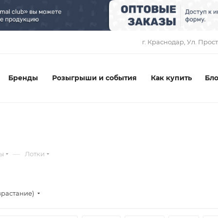
1
г. Краснодар, ​Ул. Прос
Бренды
Розыгрыши и события
Как купить
Бло
—
ры
Лотки
зрастание)