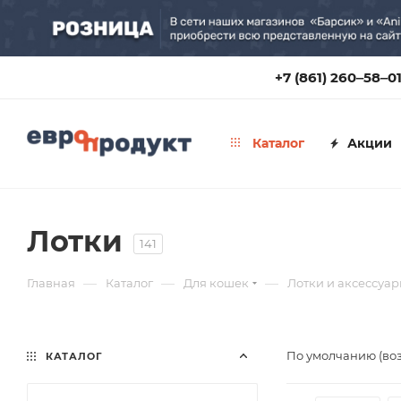
+7 (861) 260‒58‒0
Каталог
Акции
Лотки
141
—
—
—
Главная
Каталог
Для кошек
Лотки и аксессуа
По умолчанию (во
КАТАЛОГ