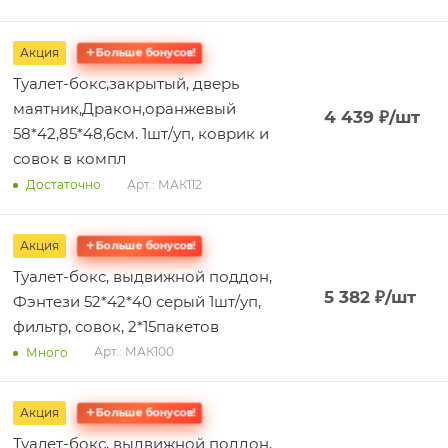
Акция
Больше бонусов!
Туалет-бокс,закрытый, дверь
маятник,Дракон,оранжевый
4 439
₽
/шт
58*42,85*48,6см. 1шт/уп, коврик и
совок в компл
Арт.: МАК112
Достаточно
Акция
Больше бонусов!
Туалет-бокс, выдвижной поддон,
5 382
₽
/шт
Фэнтези 52*42*40 серый 1шт/уп,
фильтр, совок, 2*15пакетов
Арт.: МАК100
Много
Акция
Больше бонусов!
Туалет-бокс, выдвижной поддон,