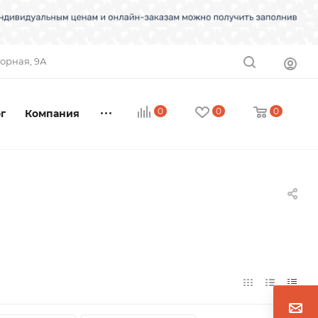
торная, 9А
0
0
0
г
Компания