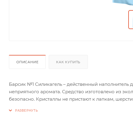
ОПИСАНИЕ
КАК КУПИТЬ
Барсик №1 Силикагель – действенный наполнитель 
неприятного аромата. Средство изготовлено из эко
безопасно. Кристаллы не пристают к лапкам, шерсти
свойств, быстро впитывают влагу, блокируют образ
Преимущества силикагеля: