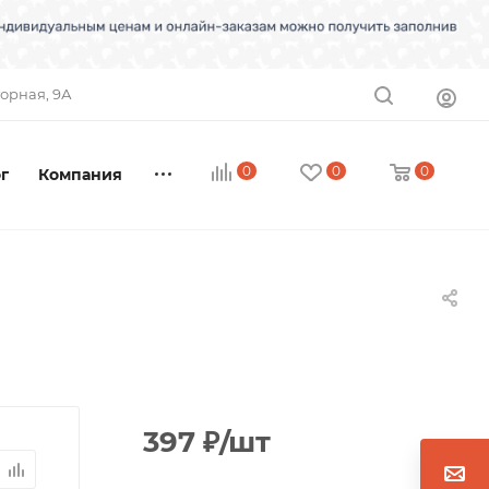
торная, 9А
0
0
0
г
Компания
397
₽
/шт