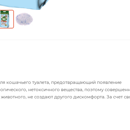
для кошачьего туалета, предотвращающий появление
логического, нетоксичного вещества, поэтому совершен
 животного, не создают другого дискомфорта. За счет св
ование вредных микроорганизмов.