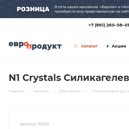
+7 (861) 260‒58‒0
Каталог
Акции
N1 Crystals Силикагеле
—
—
—
Главная
Каталог
Для кошек
Наполнители для
Артикул:
92207