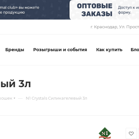
1
г. Краснодар, ​Ул. Прос
Бренды
Розыгрыши и события
Как купить
Бло
вый 3л
—
 кошек
N1 Crystals Силикагелевый 3л