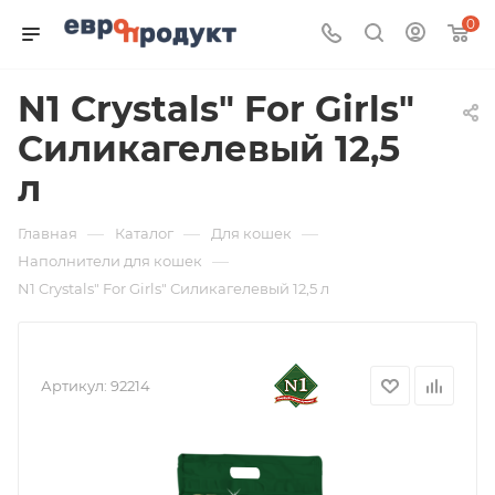
0
N1 Crystals" For Girls"
Силикагелевый 12,5
л
—
—
—
Главная
Каталог
Для кошек
—
Наполнители для кошек
N1 Crystals" For Girls" Силикагелевый 12,5 л
Артикул:
92214