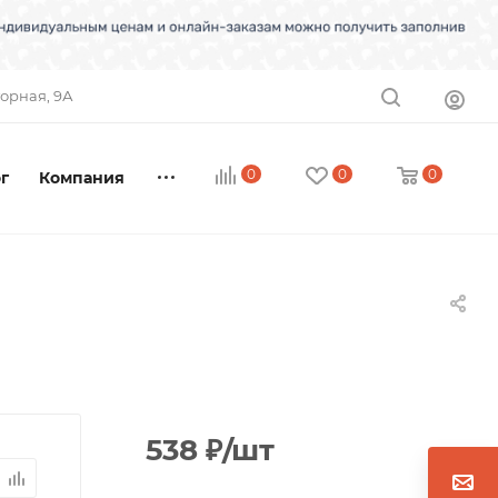
торная, 9А
0
0
0
г
Компания
538
₽
/шт