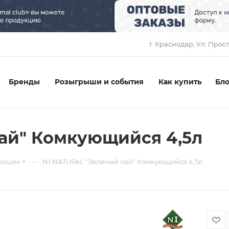
1
г. Краснодар, ​Ул. Прос
Бренды
Розыгрыши и события
Как купить
Бло
ай" Комкующийся 4,5л
—
 кошек
N1 NATUReL "Зеленый чай" Комкующийся 4,5л