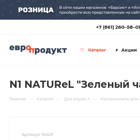
+7 (861) 260‒58‒0
Каталог
Акции
N1 NATUReL "Зеленый ч
—
—
—
Главная
Каталог
Для кошек
Наполнители для
Артикул:
92401