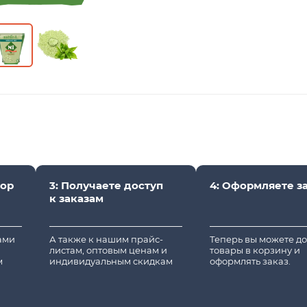
вор
3: Получаете доступ
4: Оформляете з
к заказам
вами
А также к нашим прайс-
Теперь вы можете д
листам, оптовым ценам и
товары в корзину и
м
индивидуальным скидкам
оформлять заказ.