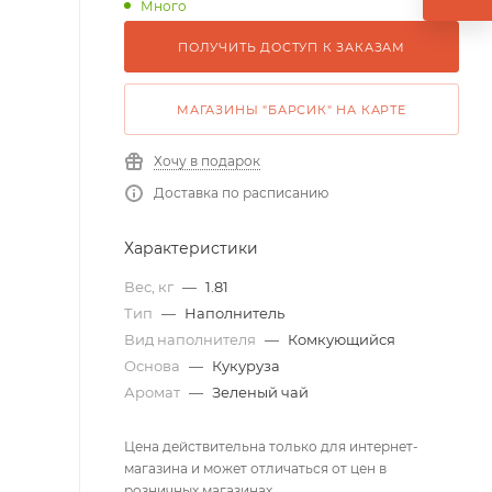
Много
ПОЛУЧИТЬ ДОСТУП К ЗАКАЗАМ
МАГАЗИНЫ "БАРСИК" НА КАРТЕ
Хочу в подарок
Доставка по расписанию
Характеристики
Вес, кг
—
1.81
Тип
—
Наполнитель
Вид наполнителя
—
Комкующийся
Основа
—
Кукуруза
Аромат
—
Зеленый чай
Цена действительна только для интернет-
магазина и может отличаться от цен в
розничных магазинах