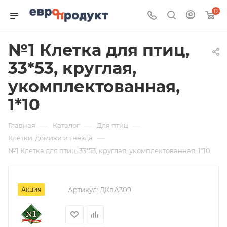
0
№1 Клетка для птиц,
33*53, круглая,
укомплектованная,
1*10
—
—
—
Главная
Каталог
Для птиц
—
Клетки, домики и гнезда
№1 Клетка для птиц, 33*53, круглая, укомплектованная, 1*10
Акция
Артикул:
ДКпА309