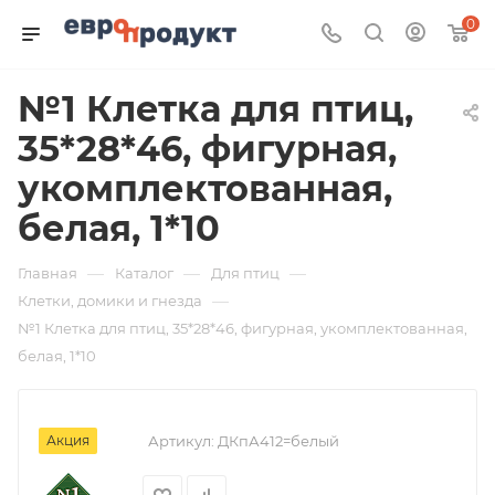
0
№1 Клетка для птиц,
35*28*46, фигурная,
укомплектованная,
белая, 1*10
—
—
—
Главная
Каталог
Для птиц
—
Клетки, домики и гнезда
№1 Клетка для птиц, 35*28*46, фигурная, укомплектованная,
белая, 1*10
Акция
Артикул:
ДКпА412=белый