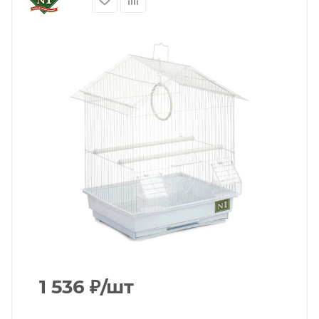
1 536
₽
/шт