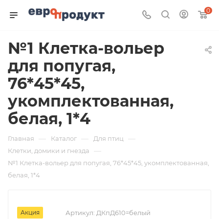
0
№1 Клетка-вольер
для попугая,
76*45*45,
укомплектованная,
белая, 1*4
—
—
—
Главная
Каталог
Для птиц
—
Клетки, домики и гнезда
№1 Клетка-вольер для попугая, 76*45*45, укомплектованная,
белая, 1*4
Акция
Артикул:
ДКпД610=белый