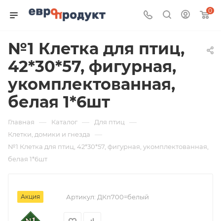
0
№1 Клетка для птиц,
42*30*57, фигурная,
укомплектованная,
белая 1*6шт
—
—
—
Главная
Каталог
Для птиц
—
Клетки, домики и гнезда
№1 Клетка для птиц, 42*30*57, фигурная, укомплектованная,
белая 1*6шт
Акция
Артикул:
ДКп700=белый