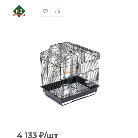
4 133
₽
/шт