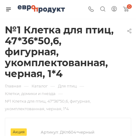
0
№1 Клетка для птиц,
47*36*50,6,
фигурная,
укомплектованная,
черная, 1*4
—
—
—
Главная
Каталог
Для птиц
—
Клетки, домики и гнезда
№1 Клетка для птиц, 47*36*50,6, фигурная,
укомплектованная, черная, 1*4
Акция
Артикул:
ДКп604=черный