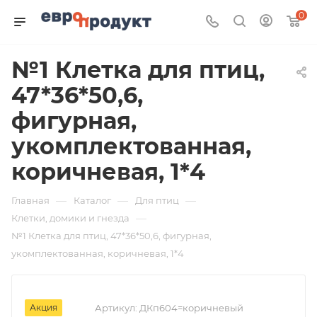
0
№1 Клетка для птиц,
47*36*50,6,
фигурная,
укомплектованная,
коричневая, 1*4
—
—
—
Главная
Каталог
Для птиц
—
Клетки, домики и гнезда
№1 Клетка для птиц, 47*36*50,6, фигурная,
укомплектованная, коричневая, 1*4
Акция
Артикул:
ДКп604=коричневый