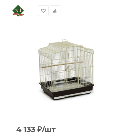
4 133
₽
/шт