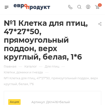
0
№1 Клетка для птиц,
47*27*50,
прямоугольный
поддон, верх
круглый, белая, 1*6
—
—
—
Главная
Каталог
Для птиц
—
Клетки, домики и гнезда
№1 Клетка для птиц, 47*27*50, прямоугольный поддон, верх
круглый, белая, 1*6
Акция
Артикул:
ДКп416=белый