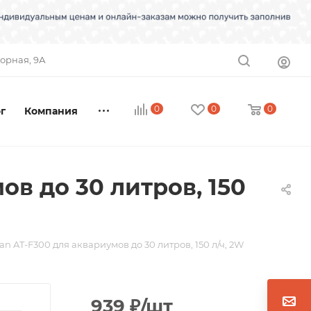
торная, 9А
0
0
0
г
Компания
в до 30 литров, 150
 AT-F300 для аквариумов до 30 литров, 150 л/ч, 2W
939
₽
/шт