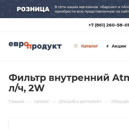
+7 (861) 260‒58‒0
Каталог
Акции
Фильтр внутренний Atm
л/ч, 2W
—
—
—
Главная
Каталог
Для рыб и рептилий
Оборудо