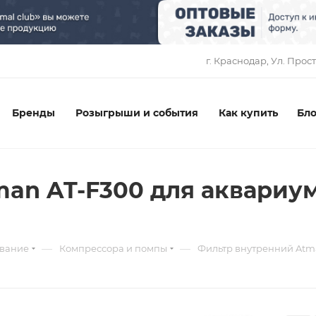
1
г. Краснодар, ​Ул. Прос
Бренды
Розыгрыши и события
Как купить
Бло
an AT-F300 для аквариумо
—
—
вание
Компрессора и помпы
Фильтр внутренний Atman